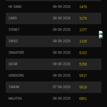
HK SIANG
08-08-2026
2476
CAIRO
08-08-2026
3176
SYDNEY
08-08-2026
1377
SWISS
08-08-2026
1326
SINGAPORE
08-08-2026
5102
QATAR
08-08-2026
5256
HONGKONG
08-08-2026
5917
TAIWAN
07-08-2026
5616
MALAYSIA
08-08-2026
6851