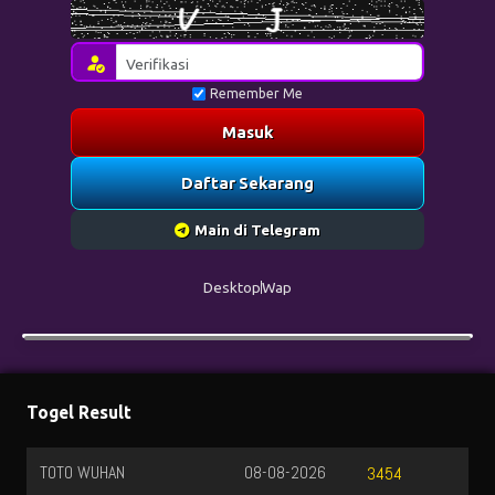
Remember Me
Masuk
Daftar Sekarang
Main di Telegram
Desktop
Wap
Togel Result
TOTO WUHAN
08-08-2026
3454