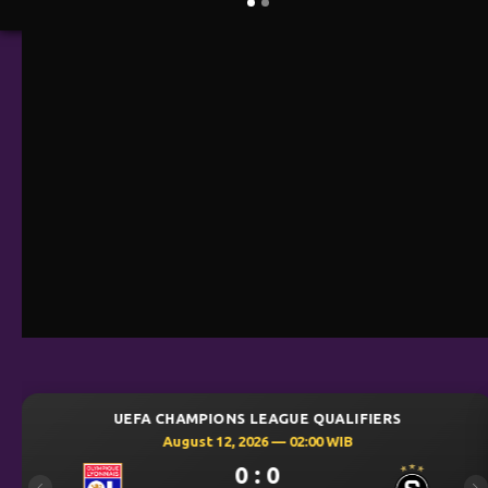
ONS LEAGUE QUALIFIERS
UEFA CHAMPIO
12, 2026 — 02:00 WIB
August 12
0 : 0