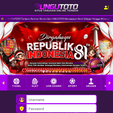
EMASPUTIHTOTO Terbaru Partner Resmi Dari UNGUTOTO Berapapun Pasti Dibayar Hingga Miliaran Gask
TOGEL
SLOT
LIVE CASINO
SPORT
ARCADE
SABU